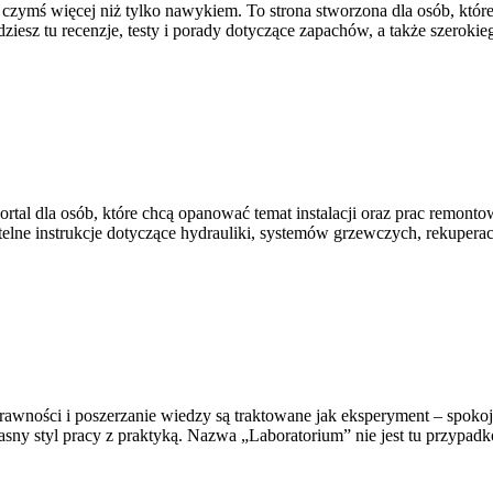
ię czymś więcej niż tylko nawykiem. To strona stworzona dla osób, kt
iesz tu recenzje, testy i porady dotyczące zapachów, a także szerokie
rtal dla osób, które chcą opanować temat instalacji oraz prac remont
telne instrukcje dotyczące hydrauliki, systemów grzewczych, rekuperac
rawności i poszerzanie wiedzy są traktowane jak eksperyment – spokoj
ny styl pracy z praktyką. Nazwa „Laboratorium” nie jest tu przypadko