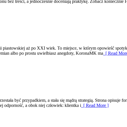
nu bez treści, a jednocześnie doceniają praktykę. Zobacz koniecznie H
 piastowskiej aż po XXI wiek. To miejsce, w którym opowieść spotyka si
zemian albo po prostu uwielbiasz anegdoty, KoronaMK ma
[ Read More
rzestała być przypadkiem, a stała się mądrą strategią. Strona opisuje f
 odporność, a obok niej człowiek: klientka i
[ Read More ]