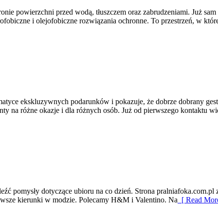
hronie powierzchni przed wodą, tłuszczem oraz zabrudzeniami. Już sam c
drofobiczne i olejofobiczne rozwiązania ochronne. To przestrzeń, w któr
 tematyce ekskluzywnych podarunków i pokazuje, że dobrze dobrany ges
y na różne okazje i dla różnych osób. Już od pierwszego kontaktu wi
leźć pomysły dotyczące ubioru na co dzień. Strona pralniafoka.com.pl z
jnowsze kierunki w modzie. Polecamy H&M i Valentino. Na
[ Read More