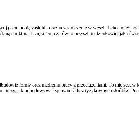
ują ceremonię zaślubin oraz uczestniczenie w weselu i chcą mieć pod r
ślaną strukturą. Dzięki temu zarówno przyszli małżonkowie, jak i świad
odbudowie formy oraz mądremu pracy z przeciążeniami. To miejsce, w 
mu i uczy, jak odbudowywać sprawność bez ryzykownych skrótów. Polec