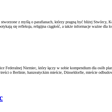
e stworzone z myślą o parafianach, którzy pragną być bliżej Stwórcy, 
kają się refleksja, religijna ciągłość, a także informacje ważne dla lo
e Federalnej Niemiec, który łączy w sobie kompendium dla osób planu
ę treści o Berlinie, hanzeatyckim mieście, Düsseldorfie, mieście odbud
c