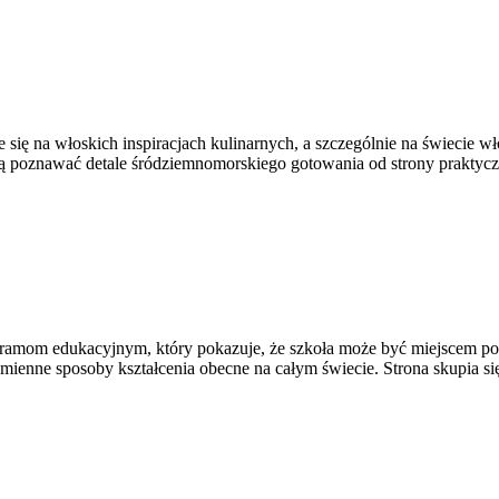
 się na włoskich inspiracjach kulinarnych, a szczególnie na świecie wło
cą poznawać detale śródziemnomorskiego gotowania od strony praktyczn
mom edukacyjnym, który pokazuje, że szkoła może być miejscem posze
 odmienne sposoby kształcenia obecne na całym świecie. Strona skupi